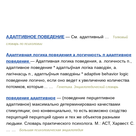
АДАПТИВНОЕ ПОВЕДЕНИЕ
— См. адаптивный …
Толковый
словарь по психологии
Адаптивная логика поведения а логичность п адаптивное
поведение
— Адаптивная логика поведения, а. логичность п.,
адаптивное поведение * адаптыўная логіка паводзін, а.
лагічнасць п., адаптыўныя паводзіны * adaptive behavior logic
поведение логично, если оно ведет к увеличению количества
потомков, которые… …
Генетика. Энциклопедический словарь
поведение адаптивное
— (поведение перцептивное
адаптивное) максимально детерминировано качествами
стимуляции; оно конвенциально, то есть возможно сходство
перцепций перцепций одних и тех же объектов разными
людьми. Словарь практического психолога. М.: АСТ, Харвест. С.
… …
Большая психологическая энциклопедия