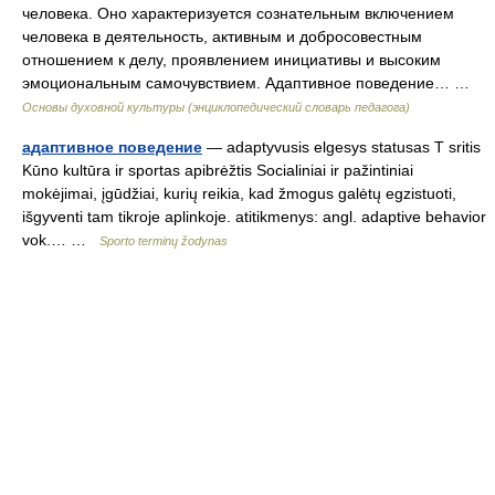
человека. Оно характеризуется сознательным включением
человека в деятельность, активным и добросовестным
отношением к делу, проявлением инициативы и высоким
эмоциональным самочувствием. Адаптивное поведение… …
Основы духовной культуры (энциклопедический словарь педагога)
адаптивное поведение
— adaptyvusis elgesys statusas T sritis
Kūno kultūra ir sportas apibrėžtis Socialiniai ir pažintiniai
mokėjimai, įgūdžiai, kurių reikia, kad žmogus galėtų egzistuoti,
išgyventi tam tikroje aplinkoje. atitikmenys: angl. adaptive behavior
vok.… …
Sporto terminų žodynas