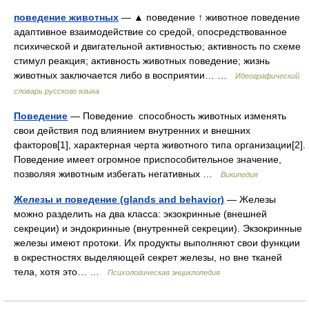
поведение животных
— ▲ поведение ↑ животное поведение
адаптивное взаимодействие со средой, опосредствованное
психической и двигательной активностью; активность по схеме
стимул реакция; активность животных поведение; жизнь
животных заключается либо в восприятии… …
Идеографический
словарь русского языка
Поведение
— Поведение способность животных изменять
свои действия под влиянием внутренних и внешних
факторов[1], характерная черта животного типа организации[2].
Поведение имеет огромное приспособительное значение,
позволяя животным избегать негативных …
Википедия
Железы и поведение (glands and behavior)
— Железы
можно разделить на два класса: экзокринные (внешней
секреции) и эндокринные (внутренней секреции). Экзокринные
железы имеют протоки. Их продукты выполняют свои функции
в окрестностях выделяющей секрет железы, но вне тканей
тела, хотя это… …
Психологическая энциклопедия