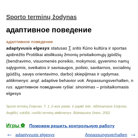
Sporto terminų žodynas
адаптивное поведение
адаптивное поведение
adaptyvusis
elgesys
statusas
T
sritis
Kūno kultūra ir sportas
apibrėžtis
Protiškai atsilikusių žmonių prisitaikomųjų įgūdžių
(bendravimo, visuomenės poreikio, mokymosi, gyvenimo namų
sąlygomis, sveikatos ir savisaugos, poilsio, savitarnos, socialinių
įgūdžių, savęs orientavimo, darbo) skiepijimas ir ugdymas.
atitikmenys
:
angl.
adaptive behavior
vok.
Anpassungsverhalten, n
rus.
адаптивное поведение
ryšiai
:
sinonimas
– prisitaikomasis
elgesys
Sporto terminų žodynas. T. 1. 2-asis patais. ir papild. leid.: Aiškinamasis žodynas.
Angliški, vokiški, rusiški terminų atitikmenys. Būtiniausios žinios
.
2002
.
Игры ⚽
Поможем решить контрольную работу
adaptyvusis elgesys
Anpassungsverhalten